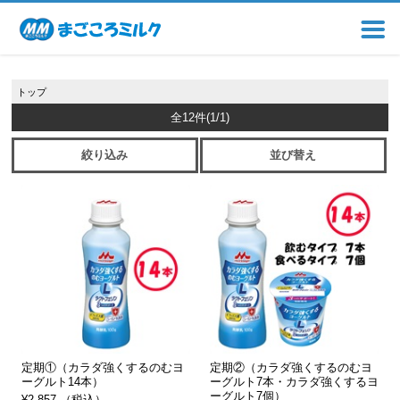
トップ
全12件
(1/1)
絞り込み
並び替え
定期①（カラダ強くするのむヨ
定期②（カラダ強くするのむヨ
ーグルト14本）
ーグルト7本・カラダ強くするヨ
ーグルト7個）
¥2,857 （税込）