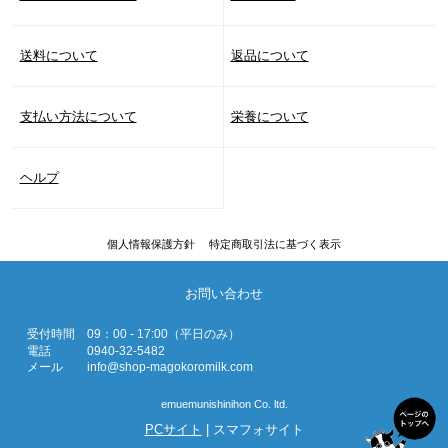
送料について
返品について
支払い方法について
栄養について
ヘルプ
個人情報保護方針
特定商取引法に基づく表示
お問い合わせ
受付時間
09：00 - 17:00（平日のみ）
電話
0940-32-5482
メール
info@shop-magokoromilk.com
emuemunishinihon Co. ltd.
PCサイト
| スマフォサイト