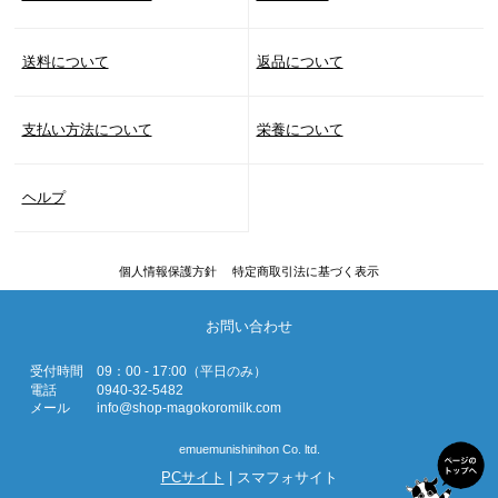
送料について
返品について
支払い方法について
栄養について
ヘルプ
個人情報保護方針
特定商取引法に基づく表示
お問い合わせ
受付時間
09：00 - 17:00（平日のみ）
電話
0940-32-5482
メール
info@shop-magokoromilk.com
emuemunishinihon Co. ltd.
PCサイト
| スマフォサイト