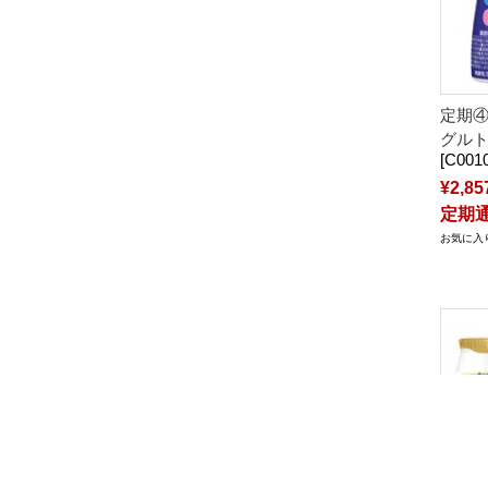
定期④
グルト
[C001
¥2,85
定期通常
お気に入