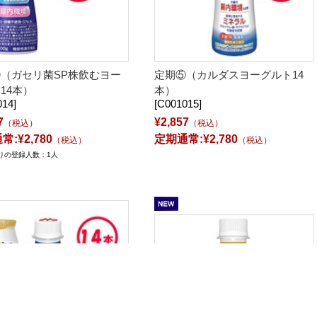
（ガセリ菌SP株飲むヨー
定期⑤（カルダスヨーグルト14
14本）
本）
014]
[C001015]
7
¥2,857
（税込）
（税込）
:¥2,780
定期通常:¥2,780
（税込）
（税込）
りの登録人数：1人