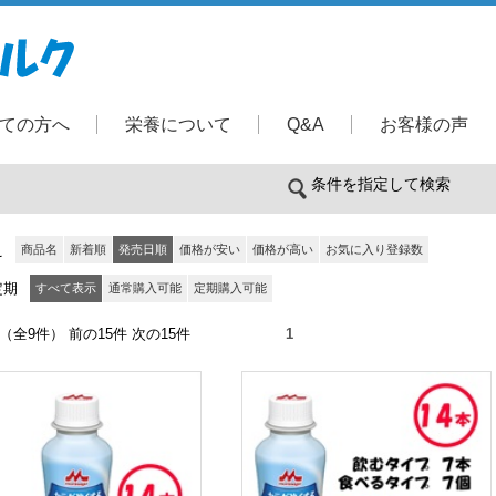
ての方へ
栄養について
Q&A
お客様の声
条件を指定して検索
え
商品名
新着順
発売日順
価格が安い
価格が高い
お気に入り登録数
定期
すべて表示
通常購入可能
定期購入可能
9件（全9件） 前の15件 次の15件
1