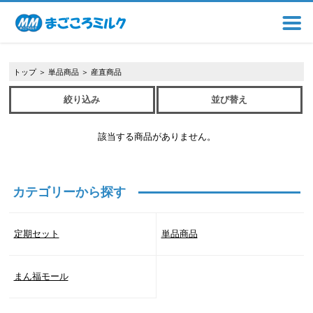
トップ
＞
単品商品
＞
産直商品
絞り込み
並び替え
該当する商品がありません。
カテゴリーから探す
定期セット
単品商品
まん福モール