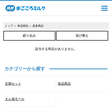
トップ
＞
単品商品
＞
産直商品
絞り込み
並び替え
該当する商品がありません。
カテゴリーから探す
定期セット
単品商品
まん福モール